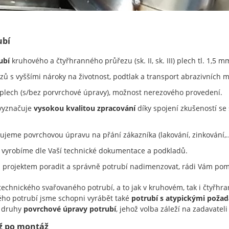
ubí
ubí
kruhového a čtyřhranného průřezu (sk. II, sk. III) plech tl. 1,5 
zů s vyššími nároky na životnost, podtlak a transport abrazivních m
plech (s/bez porvrchové úpravy), možnost nerezového provedení.
 vyznačuje
vysokou kvalitou zpracování
díky spojení zkušeností se
ujeme povrchovou úpravu na přání zákazníka (lakování, zinkování,..
 vyrobíme dle Vaší technické dokumentace a podkladů.
m projektem poradit a správně potrubí nadimenzovat, rádi Vám p
chnického svařovaného potrubí, a to jak v kruhovém, tak i čtyřh
ho potrubí jsme schopni vyrábět také
potrubí s atypickými poža
é druhy
povrchové úpravy potrubí
, jehož volba záleží na zadavatel
až po montáž