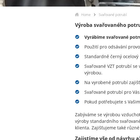
Home
Svařované potrubí
Výroba svařovaného potr
Vyrábíme svařované potr
Použití pro odsávání provo
Standardně černý ocelový 
Svařované VZT potrubí se
výrobou.
Na vyrobené potrubí zajišť
Svařované potrubí pro Vás
Pokud potřebujete s Vaši
Zabýváme se výrobou vzduchote
výroby standardního svařované
klienta. Zajišťujeme také různ
Zajistíme vše od návrhu 