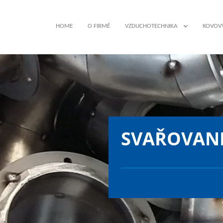
HOME
O FIRMĚ
VZDUCHOTECHNIKA
KOVOV
VZDUCHOTECHNIKA
K
MONTÁŽ
S
VZDUCHOTECHNIKY
O
SVAŘOVANÉ
SPIRO POTRUBÍ
S
KRUHOVÉ POTRUBÍ
HRANATÉ POTRUBÍ