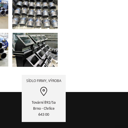
SÍDLO FIRMY, VÝROBA
Tovární 892/5a
Brno - Chrlice
643 00