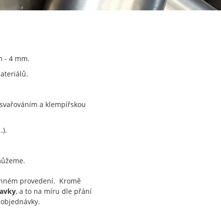
mm - 4 mm.
ateriálů.
 svařováním a klempířskou
.).
omůžeme.
ranném provedení. Kromě
davky
, a to na míru dle přání
i objednávky.