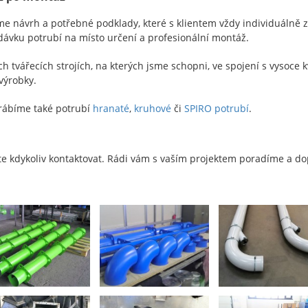
me návrh a potřebné podklady, které s klientem vždy individuálně 
dávku potrubí na místo určení a profesionální montáž.
tvářecích strojích, na kterých jsme schopni, ve spojení s vysoce k
výrobky.
rábíme také potrubí
hranaté
,
kruhové
či
SPIRO potrubí
.
te kdykoliv kontaktovat. Rádi vám s vaším projektem poradíme a do