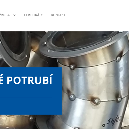
ÝROBA
CERTIFIKÁTY
KONTAKT
OVOVÝROBA
VAŘOVANÉ POTRUBÍ
CELOVÉ KONSTRUKCE
 POTRUBÍ
VAŘOVÁNÍ NEREZU